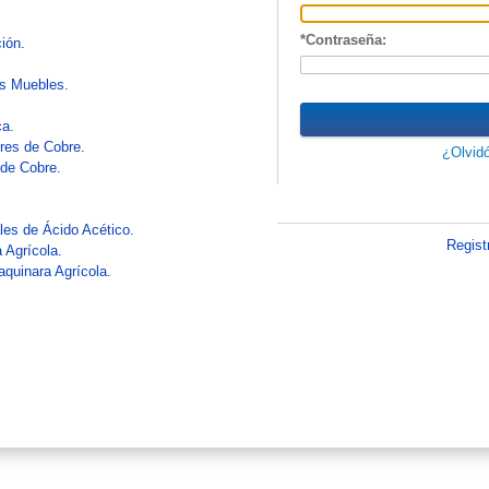
Contraseña:
ión.
es Muebles.
ca.
ores de Cobre.
¿Olvid
 de Cobre.
es de Ácido Acético.
Regist
 Agrícola.
aquinara Agrícola.